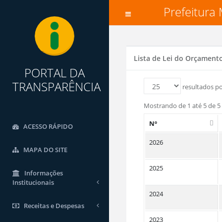
Prefeitura
Lista de Lei do Orçament
PORTAL DA
TRANSPARÊNCIA
resultados po
Mostrando de 1 até 5 de 5 
Nº
ACESSO RÁPIDO
2026
MAPA DO SITE
2025
Informações
Institucionais
2024
Receitas e Despesas
2023