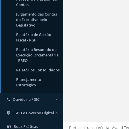
Contas
Julgamento das Contas
do Executivo pelo
Legislativo
Relatório de Gestão
Fiscal - RGF
Relatório Resumido de
Execução Orçamentária
- RREO
Relatórios Consolidados
Planejamento
Estratégico
Ouvidoria / SIC
LGPD e Governo Digital
Boas Práticas
Portal da transparência - Avanti Te